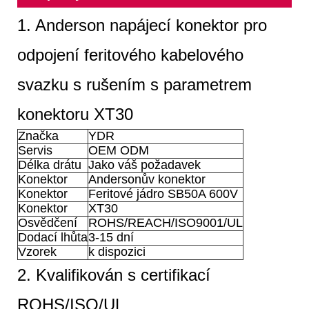
1. Anderson napájecí konektor pro
odpojení feritového kabelového
svazku s rušením s parametrem
konektoru XT30
Značka
YDR
Servis
OEM ODM
Délka drátu
Jako váš požadavek
Konektor
Andersonův konektor
Konektor
Feritové jádro SB50A 600V
Konektor
XT30
Osvědčení
ROHS/REACH/ISO9001/UL
Dodací lhůta
3-15 dní
Vzorek
k dispozici
2. Kvalifikován s certifikací
ROHS/ISO/UL