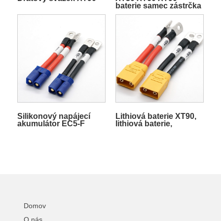
baterie samec zástrčka
silikonový drát pro RC
Lipo baterie ESC motor
drone elektrický skútr
napájecí adaptér
Silikonový napájecí
Lithiová baterie XT90,
akumulátor EC5-F
lithiová baterie,
8AWG kabelový svazek
silikonový drát s
s koncovým kabelem
pláštěm, nabíjecí kabel
pláště
pro elektrokola
Domov
O nás