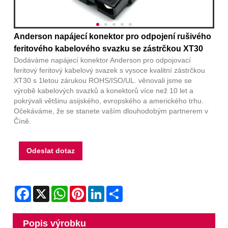
Anderson napájecí konektor pro odpojení rušivého
feritového kabelového svazku se zástrčkou XT30
Dodáváme napájecí konektor Anderson pro odpojovací
feritový feritový kabelový svazek s vysoce kvalitní zástrčkou
XT30 s 1letou zárukou ROHS/ISO/UL. věnovali jsme se
výrobě kabelových svazků a konektorů více než 10 let a
pokrývali většinu asijského, evropského a amerického trhu.
Očekáváme, že se stanete vaším dlouhodobým partnerem v
Číně.
Odeslat dotaz
Facebook
X
WhatsApp
Pinterest
LinkedIn
Share
Popis výrobku