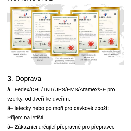
3. Doprava
â– Fedex/DHL/TNT/UPS/EMS/Aramex/SF pro
vzorky, od dveří ke dveřím;
â– letecky nebo po moři pro dávkové zboží;
Příjem na letišti
â– Zákazníci určující přepravné pro přepravce