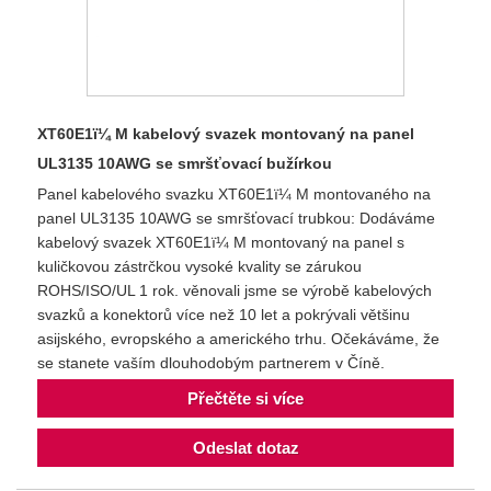
XT60E1ï¼ M kabelový svazek montovaný na panel
UL3135 10AWG se smršťovací bužírkou
Panel kabelového svazku XT60E1ï¼ M montovaného na
panel UL3135 10AWG se smršťovací trubkou: Dodáváme
kabelový svazek XT60E1ï¼ M montovaný na panel s
kuličkovou zástrčkou vysoké kvality se zárukou
ROHS/ISO/UL 1 rok. věnovali jsme se výrobě kabelových
svazků a konektorů více než 10 let a pokrývali většinu
asijského, evropského a amerického trhu. Očekáváme, že
se stanete vaším dlouhodobým partnerem v Číně.
Přečtěte si více
Odeslat dotaz