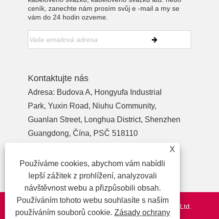
ceník, zanechte nám prosím svůj e -mail a my se
vám do 24 hodin ozveme.
Kontaktujte nás
Adresa: Budova A, Hongyufa Industrial
Park, Yuxin Road, Niuhu Community,
Guanlan Street, Longhua District, Shenzhen
Guangdong, Čína, PSČ 518110
Tel:
+86-755-27990932
X
Telefon:
+86-13713718026
Používáme cookies, abychom vám nabídli
E-mailem:
wzl@szydr.com
lepší zážitek z prohlížení, analyzovali
návštěvnost webu a přizpůsobili obsah.
Používáním tohoto webu souhlasíte s naším
Copyright © 2021 Shenzhen YDR Connector Co.,Ltd.
používáním souborů cookie.
Zásady ochrany