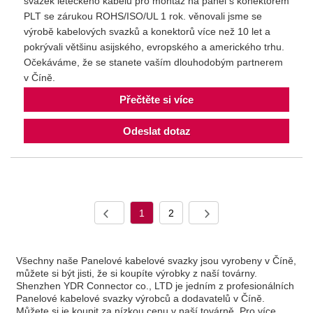
svazek leteckého kabelu pro montáž na panel s konektorem
PLT se zárukou ROHS/ISO/UL 1 rok. věnovali jsme se
výrobě kabelových svazků a konektorů více než 10 let a
pokrývali většinu asijského, evropského a amerického trhu.
Očekáváme, že se stanete vaším dlouhodobým partnerem
v Číně.
Přečtěte si více
Odeslat dotaz
1
2
Všechny naše Panelové kabelové svazky jsou vyrobeny v Číně,
můžete si být jisti, že si koupíte výrobky z naší továrny.
Shenzhen YDR Connector co., LTD je jedním z profesionálních
Panelové kabelové svazky výrobců a dodavatelů v Číně.
Můžete si je koupit za nízkou cenu v naší továrně. Pro více