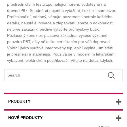
prostřednictvím testu zpomalující hoření, vodotěsné na
úrovni IP67. Snadné připojení a vytažení, flexibilní samosvor.
Profesionální, oddaný, věnujte pozornost kontrole každého
detailu, neustálé inovace a zlepšování, snaze o dokonalost,
nejprve zákazník, pečlivě vytvořte průmyslový butik.
Pozlacený konektor, plastová základna, vysoce výkonné
pouzdro PBT, díky několika certifikacím pro váš doprovod.
Vnitřní jádro využívá integrovaný typ lepicí výplně, umístění
je přesnější a stabilnější. Používá se v moderním lékařském
vybavení, elektrickém postřikovači. Vítejte na dotaz kdykoli.
PRODUKTY
NOVÉ PRODUKTY