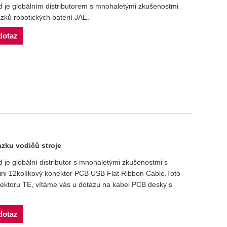
je globálním distributorem s mnohaletými zkušenostmi
zků robotických baterií JAE.
dotaz
zku vodičů stroje
e globální distributor s mnohaletými zkušenostmi s
ni 12kolíkový konektor PCB USB Flat Ribbon Cable.Toto
onektoru TE, vítáme vás u dotazu na kabel PCB desky s
dotaz