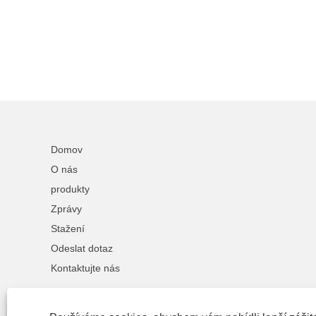
Domov
O nás
produkty
Zprávy
Stažení
Odeslat dotaz
Kontaktujte nás