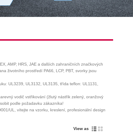
OLEX, AMP, HRS, JAE a dalších zahraničních značkových
ana životního prostředí PA66, LCP, PBT, svorky jsou
uku: UL3239, UL3132, UL3135, třída teflon: UL1131,
arevný vodič vstřikování (žlutý nástřik zelený, oranžový
způsobit podle požadavku zákazníka!
01/UL, vítejte na vzorku, kreslení, profesionální design
View as