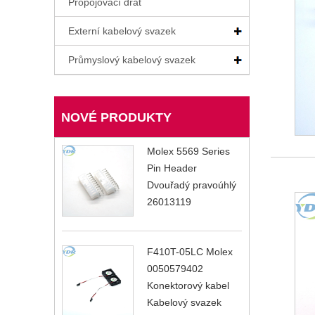
Propojovací drát
Externí kabelový svazek
Průmyslový kabelový svazek
NOVÉ PRODUKTY
Molex 5569 Series
Pin Header
Dvouřadý pravoúhlý
26013119
F410T-05LC Molex
0050579402
Konektorový kabel
Kabelový svazek