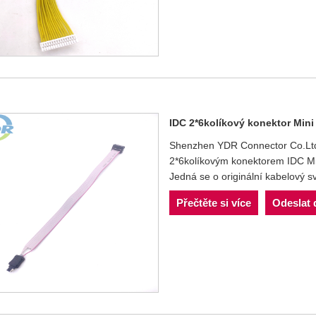
IDC 2*6kolíkový konektor Min
Shenzhen YDR Connector Co.Ltd j
2*6kolíkovým konektorem IDC M
Jedná se o originální kabelový 
Přečtěte si více
Odeslat 