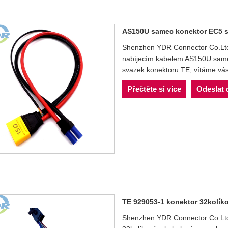
AS150U samec konektor EC5 sa
Shenzhen YDR Connector Co.Ltd j
nabíjecím kabelem AS150U samec
svazek konektoru TE, vítáme vás
Přečtěte si více
Odeslat 
TE 929053-1 konektor 32kolík
Shenzhen YDR Connector Co.Ltd j