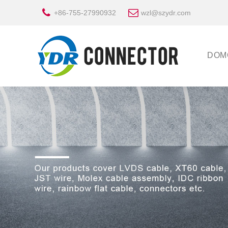
+86-755-27990932
wzl@szydr.com
DOM