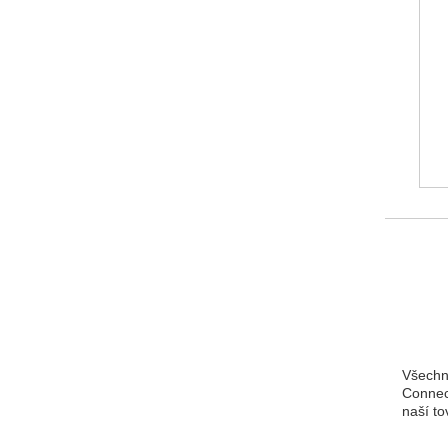
Všechny
Connect
naší to