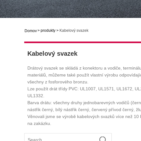
>
produkty
>
Kabelový svazek
Domov
Kabelový svazek
Drátový svazek se skládá z konektoru a vodiče, terminá
materiálů, můžeme také použít vlastní výrobu odpovídajíc
všechny z fosforového bronzu.
Lze použít drát třídy PVC: UL1007, UL1571, UL1672, UL
UL1332.
Barva drátu: všechny druhy jednobarevných vodičů (černý, 
nástřik černý, bílý nástřik černý, červený přívod černý, 
Věnovali jsme se výrobě kabelových svazků více než 10 le
na zakázku.