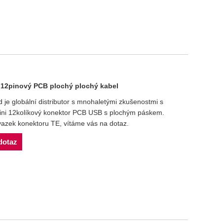
i 12pinový PCB plochý plochý kabel
e globální distributor s mnohaletými zkušenostmi s
ini 12kolíkový konektor PCB USB s plochým páskem.
svazek konektoru TE, vítáme vás na dotaz.
dotaz