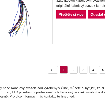
32kolíkovým kabelovým svazkem
originální kabelový svazek konek
Přečtěte si více
Odeslat 
1
2
3
4
5
 naše Kabelový svazek jsou vyrobeny v Číně, můžete si být jisti, že s
or co., LTD je jedním z profesionálních Kabelový svazek výrobců a dod
várně. Pro více informací nás kontaktujte hned teď.