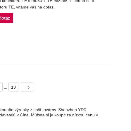
 konektoru TE 929053-1 TE 968265-1. Jedná se o
toru TE, vítáme vás na dotaz.
dotaz
...
13
i koupíte výrobky z naší továrny. Shenzhen YDR
avatelů v Číně. Můžete si je koupit za nízkou cenu v