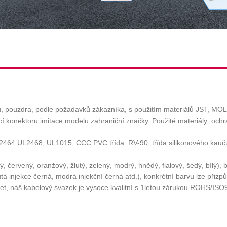
lu, pouzdra, podle požadavků zákazníka, s použitím materiálů JST, M
í konektoru imitace modelu zahraniční značky. Použité materiály: ochr
2464 UL2468, UL1015, CCC PVC třída: RV-90, třída silikonového kauč
červený, oranžový, žlutý, zelený, modrý, hnědý, fialový, šedý, bílý), b
žlutá injekce černá, modrá injekční černá atd.), konkrétní barvu lze při
t, náš kabelový svazek je vysoce kvalitní s 1letou zárukou ROHS/ISO90