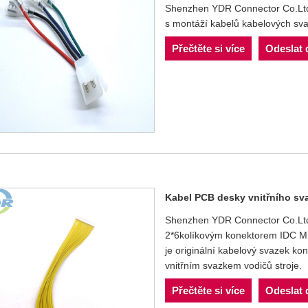
Shenzhen YDR Connector Co.Ltd 
s montáží kabelů kabelových sva
Přečtěte si více
Odeslat 
Kabel PCB desky vnitřního sva
Shenzhen YDR Connector Co.Ltd j
2*6kolíkovým konektorem IDC Mi
je originální kabelový svazek k
vnitřním svazkem vodičů stroje.
Přečtěte si více
Odeslat 