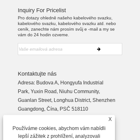
Inquiry For Pricelist
Pro dotazy ohledně našeho kabelového svazku,
kabelového svazku, kabelového svazku atd. nebo
ceník, zanechte nám prosím svůj e -mail a my se
vám do 24 hodin ozveme.
Kontaktujte nás
Adresa: Budova A, Hongyufa Industrial
Park, Yuxin Road, Niuhu Community,
Guanlan Street, Longhua District, Shenzhen
Guangdong, Čína, PSČ 518110
Tel:
+86-755-27990932
X
Telefon:
+86-13713718026
Používáme cookies, abychom vám nabídli
E-mailem:
wzl@szydr.com
lepší zážitek z prohlížení, analyzovali