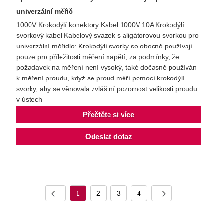
univerzální měřič
1000V Krokodýlí konektory Kabel 1000V 10A Krokodýlí
svorkový kabel Kabelový svazek s aligátorovou svorkou pro
univerzální měřidlo: Krokodýlí svorky se obecně používají
pouze pro příležitosti měření napětí, za podmínky, že
požadavek na měření není vysoký, také dočasně používán
k měření proudu, když se proud měří pomocí krokodýlí
svorky, aby se věnovala zvláštní pozornost velikosti proudu
v ústech
Přečtěte si více
Odeslat dotaz
1
2
3
4