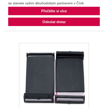
se stanete vaším dlouhodobým partnerem v Číně.
Přečtěte si více
Odeslat dotaz