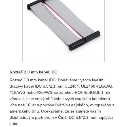
Rozteč 2,0 mm kabel IDC
Rozteč 2,0 mm kabel IDC: Dodáváme vysoce kvalitní
drátový kabel IDC 5,5*2,1 mm UL2464, UL2468 #16AWG,
#18AWG nebo #20AWG se zárukou ROHS/ISO/UL 1 rok.
věnovali jsme se výrobě kabelových svazků a konektorů
více než 10 let a pokrývali většinu asijského, evropského a
amerického trhu. Očekáváme, že se stanete vaším
dlouhodobým partnerem v Číně. DC 5,5*2,1 mm napájecí
kabel.