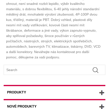
ohnout, není snadné rozbít lepidlo, výběr kvalitního
materiálu, s dobrou flexibilitou, 6-40 jehly národní standardní
měděný drát, mnohaleté výrobní zkušenosti, 4P-100P dvou
kus, třídílný, materiál je PBT. Dobrý vzhled, plastové díly
nesmí mít vady vstřikování, kovové části nesmí mít
škrábance, deformace a jiné vady, výkon zapnuto-vypnuto,
aby splňoval požadavky, široce používán v různých
počítačích, nástrojích, strojích, elektrických spotřebičích,
automobilech, barevných TV, klimatizace, tiskárny, DVD, VCD
a další konektory. Neváhejte nás kontaktovat pro další
pomoc, děkujeme za vaši podporu.
PRODUKTY
NOVÉ PRODUKTY