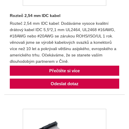
Rozteč 2,54 mm IDC kabel
Rozteč 2,54 mm IDC kabel: Dodáváme vysoce kvalitní
drátový kabel IDC 5,5*2,1 mm UL2464, UL2468 #16AWG,
#18AWG nebo #20AWG se zárukou ROHS/ISO/UL 1 rok.
věnovali jsme se výrobě kabelových svazků a konektorů
více než 10 let a pokrývali většinu asijského, evropského a
amerického trhu. Očekáváme, že se stanete vaším
dlouhodobým partnerem v Číně.
Přečtěte si více
Odeslat dotaz