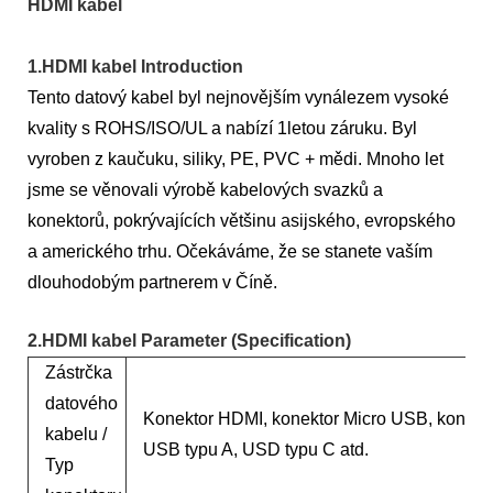
HDMI kabel
1.
HDMI kabel Introduction
Tento datový kabel byl nejnovějším vynálezem vysoké
kvality s ROHS/ISO/UL a nabízí 1letou záruku. Byl
vyroben z kaučuku, siliky, PE, PVC + mědi. Mnoho let
jsme se věnovali výrobě kabelových svazků a
konektorů, pokrývajících většinu asijského, evropského
a amerického trhu. Očekáváme, že se stanete vaším
dlouhodobým partnerem v Číně.
2.HDMI kabel Parameter (Specification)
Zástrčka
datového
Konektor HDMI, konektor Micro USB, konekt
kabelu /
USB typu A, USD typu C atd.
Typ