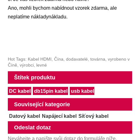
Ano, mohli bychom nabídnout vzorek zdarma, ale
neplatíme náklady
nákladu.
Hot Tags: Kabel HDMI, Čína, dodavatelé, továrna, vyrobeno v
Číně, výrobci, levné
Štítek produktu
DC kabel
db15pin kabel
usb kabel
Související kategorie
Datový kabel
Napájecí kabel
Síťový kabel
Odeslat dotaz
Neváhejte a napište svůj dotaz do formuláře níže.