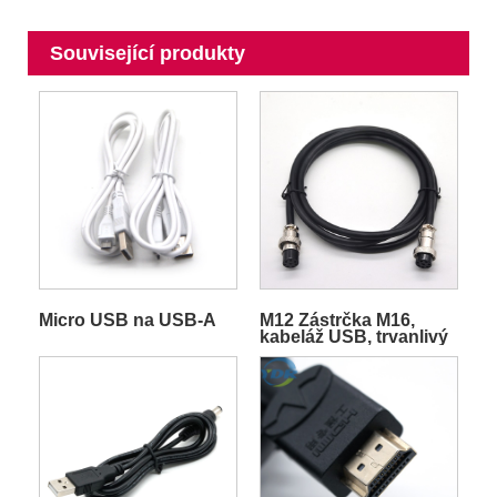
Související produkty
Micro USB na USB-A
M12 Zástrčka M16,
kabeláž USB, trvanlivý
prodlužovací datový
kabel, elektronický
vodič