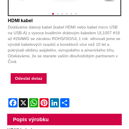
HDMI kabel
Dodáváme datový kabel (kabel HDMI nebo kabel micro USB
na USB-A) s vysoce kvalitním drátovým kabelem UL1007 #18
až #26AWG se zárukou ROHS/ISO/UL 1 rok. věnovali jsme se
výrobě kabelových svazků a konektorů více než 10 let a
pokrývali většinu asijského, evropského a amerického trhu.
Očekáváme, že se stanete vaším dlouhodobým partnerem v
Číně.
Odeslat dotaz
Facebook
X
WhatsApp
Pinterest
LinkedIn
Share
Popis výrobku