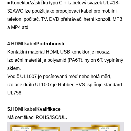
Konektor/zástrčku typu C + kabelový svazek UL #18-
■
32AWG lze použít jako propojovací kabel pro mobilní
telefon, počítač, TV, DVD přehrávač, herní konzoli, MP3
a MP4 atd.
4.
HDMI kabel
Podrobnosti
Kontaktní materiál HDMI, USB konektor je mosaz.
Izolační materiál je polyamid (PA6T), nylon 6T, vyplněný
sklem.
Vodič UL1007 je pocínovaná měď nebo holá měď,
izolace drátu UL1007 je Rubber, PVS, splňuje standard
UL758.
5.
HDMI kabel
Kvalifikace
Má certifikaci ROHS/ISO/UL.