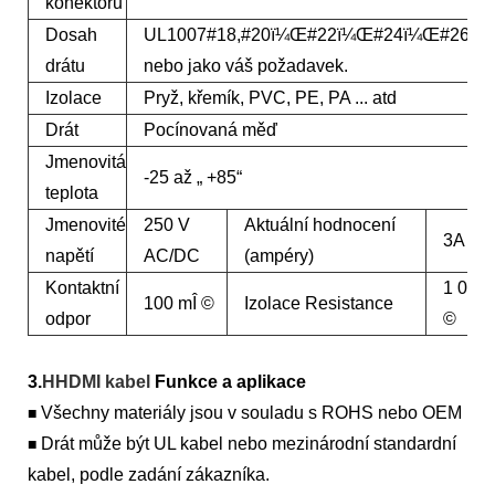
konektoru
Dosah
UL1007#18,#20ï¼Œ#22ï¼Œ#24ï¼Œ#26A
drátu
nebo jako váš požadavek.
Izolace
Pryž, křemík, PVC, PE, PA ... atd
Drát
Pocínovaná měď
Jmenovitá
-25 až „ +85“
teplota
Jmenovité
250 V
Aktuální hodnocení
3A
napětí
AC/DC
(ampéry)
Kontaktní
1 000 
100 mÎ ©
Izolace Resistance
odpor
©
3.
HHDMI kabel
Funkce a aplikace
Všechny materiály jsou v souladu s ROHS nebo OEM
■
Drát může být UL kabel nebo mezinárodní standardní
■
kabel, podle zadání zákazníka.