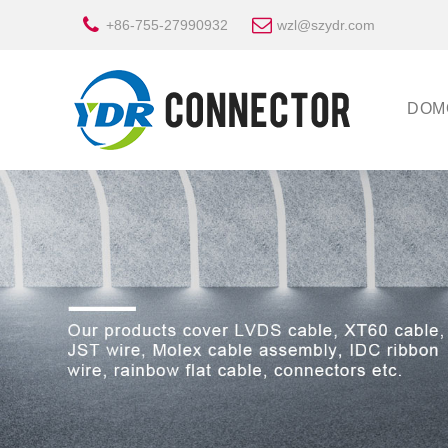
+86-755-27990932
wzl@szydr.com
DOM