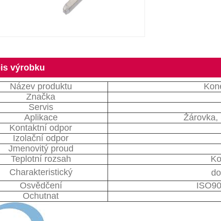
is výrobku
Název produktu
Kon
Značka
Servis
Aplikace
Žárovka,
Kontaktní odpor
Izolační odpor
Jmenovitý proud
Teplotní rozsah
Ko
Charakteristický
do
Osvědčení
ISO90
Ochutnat