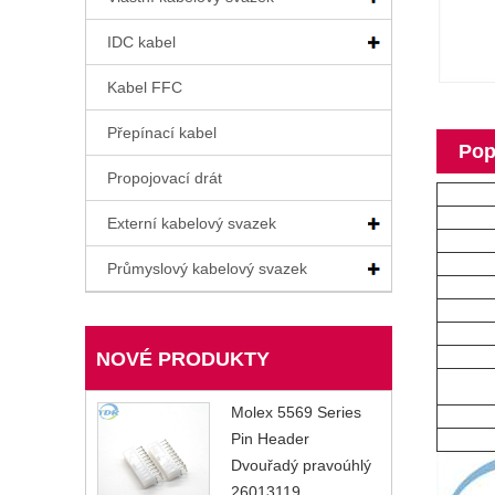
IDC kabel
Kabel FFC
Přepínací kabel
Pop
Propojovací drát
Externí kabelový svazek
Průmyslový kabelový svazek
NOVÉ PRODUKTY
Molex 5569 Series
Pin Header
Dvouřadý pravoúhlý
26013119