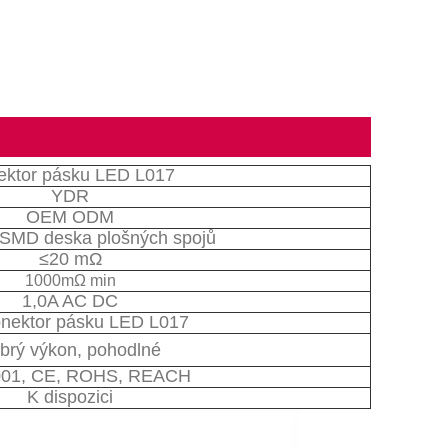
ektor pásku LED L017
YDR
OEM ODM
 SMD deska plošných spojů
≤20 mΩ
1000mΩ min
1,0A AC DC
nektor pásku LED L017
brý výkon, pohodlné
01, CE, ROHS, REACH
K dispozici