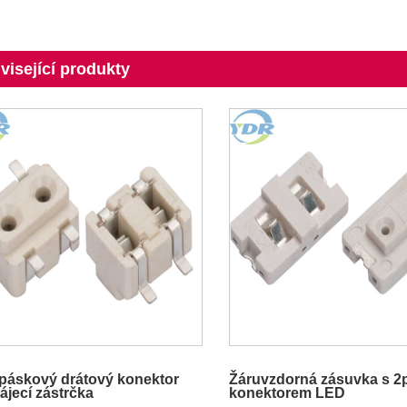
visející produkty
páskový drátový konektor
Žáruvzdorná zásuvka s 
ájecí zástrčka
konektorem LED