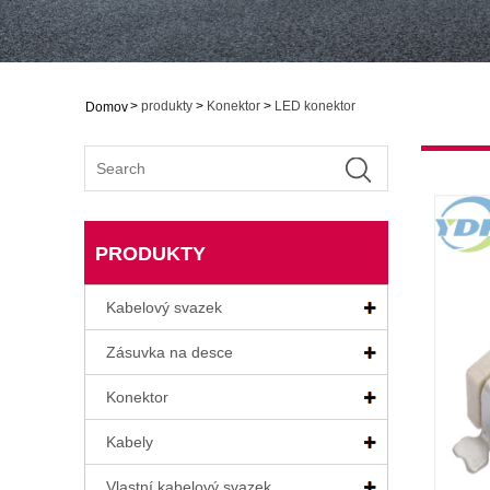
>
produkty
>
Konektor
>
LED konektor
Domov
PRODUKTY
Kabelový svazek
Zásuvka na desce
Konektor
Kabely
Vlastní kabelový svazek