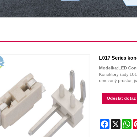
L017 Series kon
Modelka:LED Con
Konektory řady L01
omezený prostor, j
Odeslat dotaz
Facebook
X
Wh