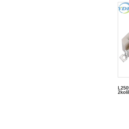
L250
2kol