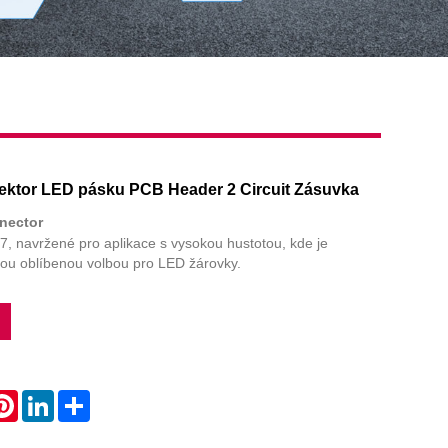
ektor LED pásku PCB Header 2 Circuit Zásuvka
nector
7, navržené pro aplikace s vysokou hustotou, kde je
sou oblíbenou volbou pro LED žárovky.
atsApp
Pinterest
LinkedIn
Share