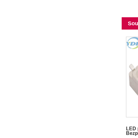
Sou
LED 
Bezp