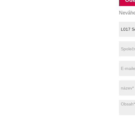
Ode
Neváhej