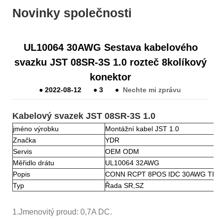
Novinky společnosti
UL10064 30AWG Sestava kabelového
svazku JST 08SR-3S 1.0 rozteč 8kolíkový
konektor
●
2022-08-12
●
3
●
Nechte mi zprávu
Kabelový svazek JST 08SR-3S 1.0
jméno výrobku
Montážní kabel JST 1.0
Značka
YDR
Servis
OEM ODM
Měřidlo drátu
UL10064 32AWG
Popis
CONN RCPT 8POS IDC 30AWG TIN
Typ
Řada SR,SZ
1.
Jmenovitý proud: 0,7A DC.