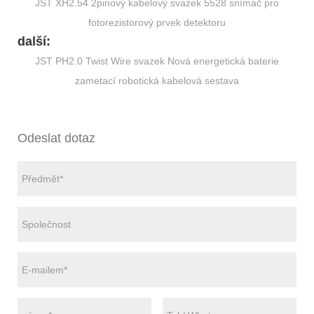
JST XH2.54 2pinový kabelový svazek 5528 snímač pro
fotorezistorový prvek detektoru
další:
JST PH2.0 Twist Wire svazek Nová energetická baterie
zametací robotická kabelová sestava
Odeslat dotaz