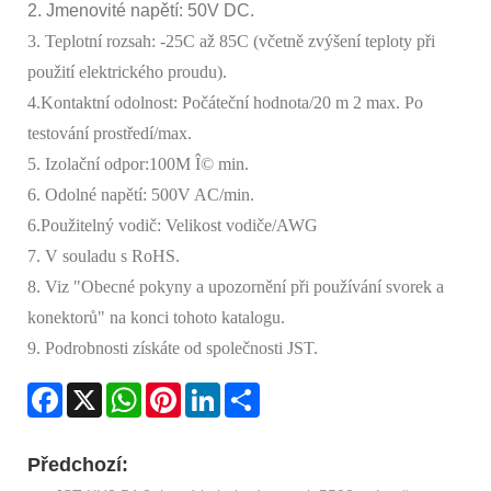
2. Jmenovité napětí: 50V DC.
3. Teplotní rozsah: -25C až 85C (včetně zvýšení teploty při
použití elektrického proudu).
4.Kontaktní odolnost: Počáteční hodnota/20 m 2 max. Po
testování prostředí/max.
5. Izolační odpor:100M Î© min.
6. Odolné napětí: 500V AC/min.
6.Použitelný vodič: Velikost vodiče/AWG
7. V souladu s RoHS.
8. Viz "Obecné pokyny a upozornění při používání svorek a
konektorů" na konci tohoto katalogu.
9. Podrobnosti získáte od společnosti JST.
Facebook
X
WhatsApp
Pinterest
LinkedIn
Share
Předchozí: