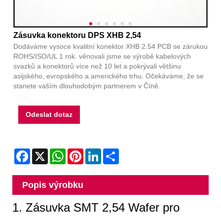
Zásuvka konektoru DPS XHB 2,54
Dodáváme vysoce kvalitní konektor XHB 2.54 PCB se zárukou
ROHS/ISO/UL 1 rok. věnovali jsme se výrobě kabelových
svazků a konektorů více než 10 let a pokrývali většinu
asijského, evropského a amerického trhu. Očekáváme, že se
stanete vaším dlouhodobým partnerem v Číně.
Odeslat dotaz
Facebook
X
WhatsApp
Pinterest
LinkedIn
Share
Popis výrobku
1. Zásuvka SMT 2,54 Wafer pro