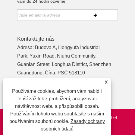
vám do 24 hodin ozveme.
Kontaktujte nás
Adresa: Budova A, Hongyufa Industrial
Park, Yuxin Road, Niuhu Community,
Guanlan Street, Longhua District, Shenzhen
Guangdong, Čína, PSČ 518110
Tel:
+86-755-27990932
X
Telefon:
+86-13713718026
Používáme cookies, abychom vám nabídli
E-mailem:
wzl@szydr.com
lepší zážitek z prohlížení, analyzovali
návštěvnost webu a přizpůsobili obsah.
Používáním tohoto webu souhlasíte s naším
Copyright © 2021 Shenzhen YDR Connector Co.,Ltd.
používáním souborů cookie.
Zásady ochrany
http://www.szydr.com/
osobních údajů