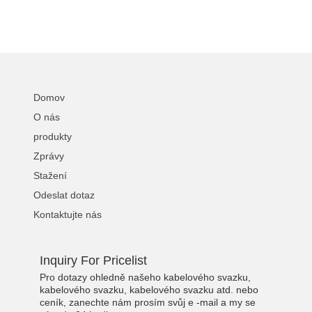
Domov
O nás
produkty
Zprávy
Stažení
Odeslat dotaz
Kontaktujte nás
Inquiry For Pricelist
Pro dotazy ohledně našeho kabelového svazku,
kabelového svazku, kabelového svazku atd. nebo
ceník, zanechte nám prosím svůj e -mail a my se