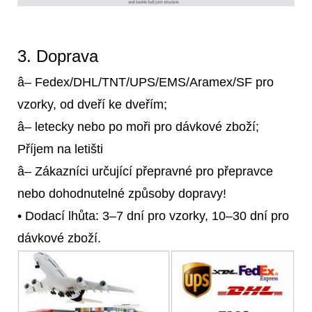
3. Doprava
â– Fedex/DHL/TNT/UPS/EMS/Aramex/SF pro
vzorky, od dveří ke dveřím;
â– letecky nebo po moři pro dávkové zboží;
Příjem na letišti
â– Zákazníci určující přepravné pro přepravce
nebo dohodnutelné způsoby dopravy!
• Dodací lhůta: 3–7 dní pro vzorky, 10–30 dní pro
dávkové zboží.